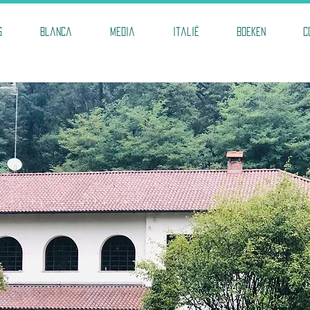
s
Blanca
Media
Italië
Boeken
C