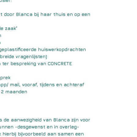
usief:
t door Blanca bij haar thuis en op een
de zaak”
n
n
geplastificeerde huiswerkopdrachten
reide vragenlijsten)
en ter bespreking van CONCRETE
sprek
pp/ mail, vooraf, tijdens en achteraf
a 2 maanden
s de aanwezigheid van Blanca zijn voor
 kunnen -desgewenst en in overleg-
 hierbij bijvoorbeeld aan samen een