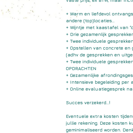
Vaste prijs, ex BTW, maar incl
+ Warm en liefdevol ontvangs
andere (top)locaties...
+ Wijntje met kaastafel van “
+ Drie gezamenlijk gesprekke
+ Twee individuele gesprekke
+ Opstellen van concrete en 
(adhv de gesprekken en uitgeb
+ Twee individuele gesprekk
OPDRACHTEN
+ Gezamenlijke afrondingsge
+ Intensieve begeleiding per a
+ Online evaluatiegesprek n
Succes verzekerd...!
Eventuele extra kosten tijden
jullie rekening. Deze kosten
geminimaliseerd worden. Denk