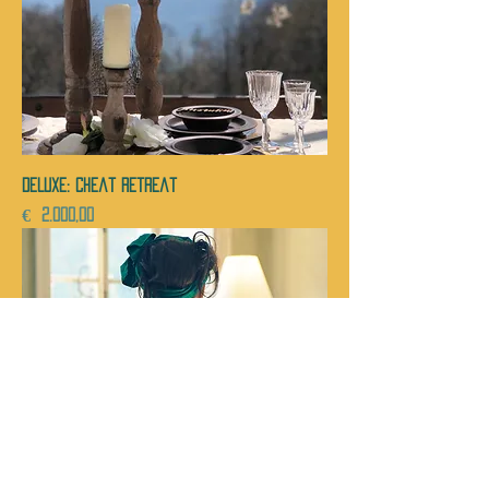
DELUXE: cheat retreat
Prijs
€ 2.000,00