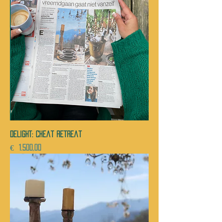
DELIGHT: cheat retreat
Prijs
€ 1.500,00