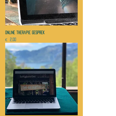
ONLINE therapie gesprek
Prijs
€ 2,00